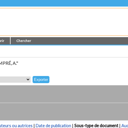
rir
Chercher
RÉ, A."
teurs ou autrices
|
Date de publication
|
Sous-type de document
|
Au