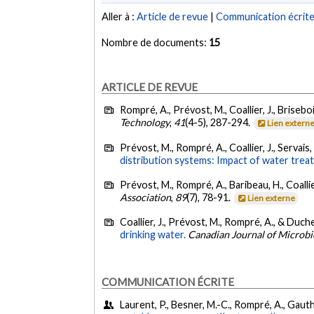
Aller à :
Article de revue
|
Communication écrit
Nombre de documents:
15
ARTICLE DE REVUE
Rompré, A., Prévost, M., Coallier, J., Brisebois
Technology
,
41
(4-5), 287-294.
Lien extern
Prévost, M., Rompré, A., Coallier, J., Servais,
distribution systems: Impact of water trea
Prévost, M., Rompré, A., Baribeau, H., Coallier
Association
,
89
(7), 78-91.
Lien externe
Coallier, J., Prévost, M., Rompré, A., & Duch
drinking water.
Canadian Journal of Microbi
COMMUNICATION ÉCRITE
Laurent, P., Besner, M.-C., Rompré, A., Gauthie