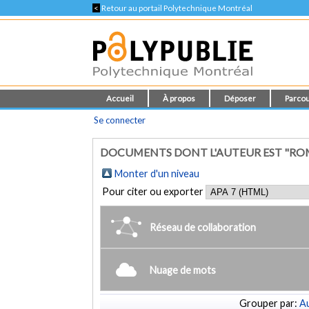
<
Retour au portail Polytechnique Montréal
Accueil
À propos
Déposer
Parcou
Se connecter
DOCUMENTS DONT L'AUTEUR EST "ROMP
Monter d'un niveau
Pour citer ou exporter
Réseau de collaboration
Nuage de mots
Grouper par:
Au