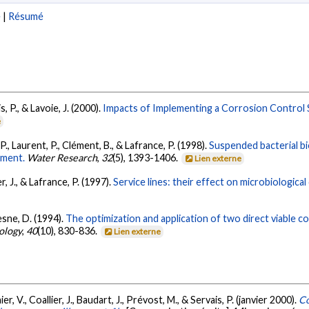
e
|
Résumé
, P., & Lavoie, J. (2000).
Impacts of Implementing a Corrosion Control 
e
 P., Laurent, P., Clément, B., & Lafrance, P. (1998).
Suspended bacterial bio
tment.
Water Research
,
32
(5), 1393-1406.
Lien externe
, J., & Lafrance, P. (1997).
Service lines: their effect on microbiological 
esne, D. (1994).
The optimization and application of two direct viable c
ology
,
40
(10), 830-836.
Lien externe
r, V., Coallier, J., Baudart, J., Prévost, M., & Servais, P. (janvier 2000).
Co