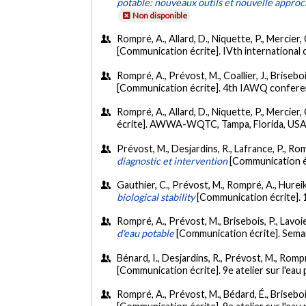
potable: nouveaux outils et nouvelle appro
Non disponible
Rompré, A., Allard, D., Niquette, P., Mercier, 
[Communication écrite]. IVth international
Rompré, A., Prévost, M., Coallier, J., Brisebois
[Communication écrite]. 4th IAWQ confere
Rompré, A., Allard, D., Niquette, P., Mercier, 
écrite]. AWWA-WQTC, Tampa, Florida, US
Prévost, M., Desjardins, R., Lafrance, P., Rompr
diagnostic et intervention
[Communication 
Gauthier, C., Prévost, M., Rompré, A., Hureiki,
biological stability
[Communication écrite].
Rompré, A., Prévost, M., Brisebois, P., Lavoie,
d'eau potable
[Communication écrite]. Sema
Bénard, I., Desjardins, R., Prévost, M., Rompré
[Communication écrite]. 9e atelier sur l'ea
Rompré, A., Prévost, M., Bédard, É., Brisebois,