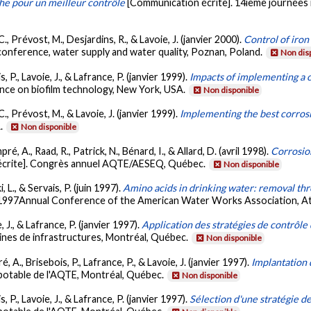
che pour un meilleur contrôle
[Communication écrite]. 14ieme journées i
C., Prévost, M., Desjardins, R., & Lavoie, J. (janvier 2000).
Control of iron
 conference, water supply and water quality, Poznan, Poland.
Non dis
, P., Lavoie, J., & Lafrance, P. (janvier 1999).
Impacts of implementing a c
nce on biofilm technology, New York, USA.
Non disponible
C., Prévost, M., & Lavoie, J. (janvier 1999).
Implementing the best corrosi
A.
Non disponible
é, A., Raad, R., Patrick, N., Bénard, I., & Allard, D. (avril 1998).
Corrosion
écrite]. Congrès annuel AQTE/AESEQ, Québec.
Non disponible
 L., & Servais, P. (juin 1997).
Amino acids in drinking water: removal th
 1997Annual Conference of the American Water Works Association, At
 J., & Lafrance, P. (janvier 1997).
Application des stratégies de contrôle 
ines de infrastructures, Montréal, Québec.
Non disponible
, A., Brisebois, P., Lafrance, P., & Lavoie, J. (janvier 1997).
Implantation 
u potable de l'AQTE, Montréal, Québec.
Non disponible
 P., Lavoie, J., & Lafrance, P. (janvier 1997).
Sélection d'une stratégie de