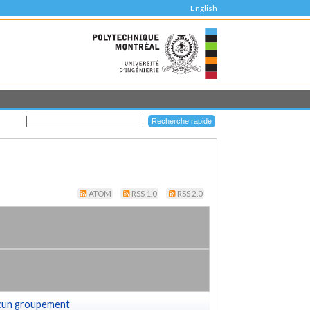
English
ATOM
RSS 1.0
RSS 2.0
cun groupement