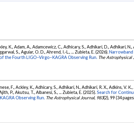
ey, K., Adam, A., Adamcewicz, C., Adhicary, S., Adhikari, D., Adhikari, N., A
arwal, S., Aguiar, O. D., Ahrend, I.-L., ... Zubieta, E. (2026).
Narrowband 
ts of the Fourth LIGO–Virgo–KAGRA Observing Run.
The Astrophysical 
ese, F., Ackley, K., Adhicary, S., Adhikari, N., Adhikari, R. X., Adkins, V.
 Ajith, P., Akutsu, T., Albanesi, S., ... Zubieta, E. (2025).
Search for Contin
go-KAGRA Observing Run.
The Astrophysical Journal
,
983
(2), 99 (34 pages