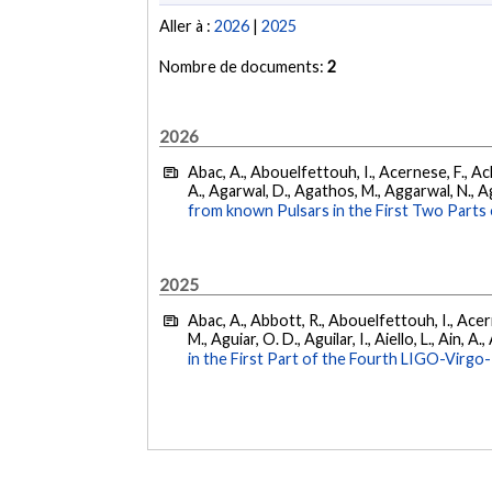
Aller à :
2026
|
2025
Nombre de documents:
2
2026
Abac, A., Abouelfettouh, I., Acernese, F., Ackl
A., Agarwal, D., Agathos, M., Aggarwal, N., Agg
from known Pulsars in the First Two Par
2025
Abac, A., Abbott, R., Abouelfettouh, I., Acern
M., Aguiar, O. D., Aguilar, I., Aiello, L., Ain, A.,
in the First Part of the Fourth LIGO-Vir