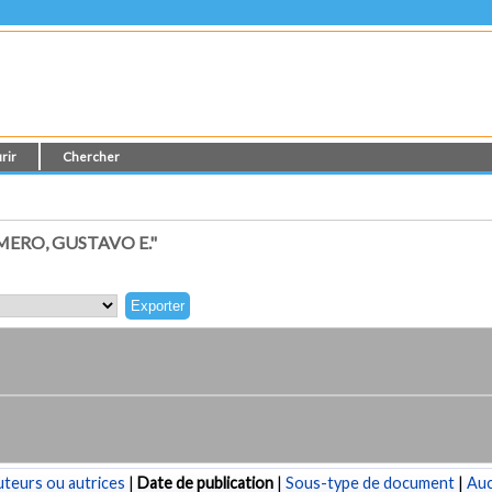
rir
Chercher
ERO, GUSTAVO E."
teurs ou autrices
|
Date de publication
|
Sous-type de document
|
Au