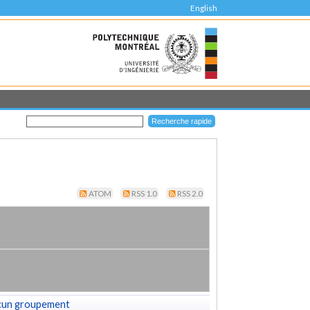
English
ATOM
RSS 1.0
RSS 2.0
cun groupement