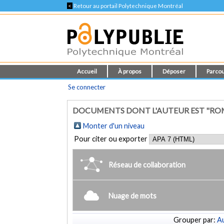
<
Retour au portail Polytechnique Montréal
Accueil
À propos
Déposer
Parcou
Se connecter
DOCUMENTS DONT L'AUTEUR EST "ROM
Monter d'un niveau
Pour citer ou exporter
Réseau de collaboration
Nuage de mots
Grouper par:
Au