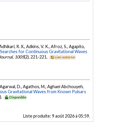
dhikari, R. X., Adkins, V. K., Afroz, S., Agapito,
Searches for Continuous Gravitational Waves
Journal
,
1005
(2), 221-221.
Lien externe
 K., Agarwal, D., Agathos, M., Aghaei Abchouyeh,
uous Gravitational Waves from Known Pulsars
).
Disponible
Liste produite:
9 août 2026 à 05:59
.