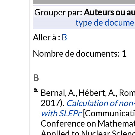
Grouper par:
Auteurs ou au
type de docume
Aller à :
B
Nombre de documents:
1
B
Bernal, A., Hébert, A., Roma
2017).
Calculation of no
with SLEPc
[Communicatio
Conference on Mathemat
Applied to Nuclear Scien