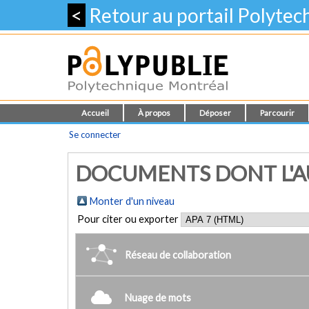
<
Retour au portail Polyte
Accueil
À propos
Déposer
Parcourir
Se connecter
DOCUMENTS DONT L'AUT
Monter d'un niveau
Pour citer ou exporter
Réseau de collaboration
Nuage de mots