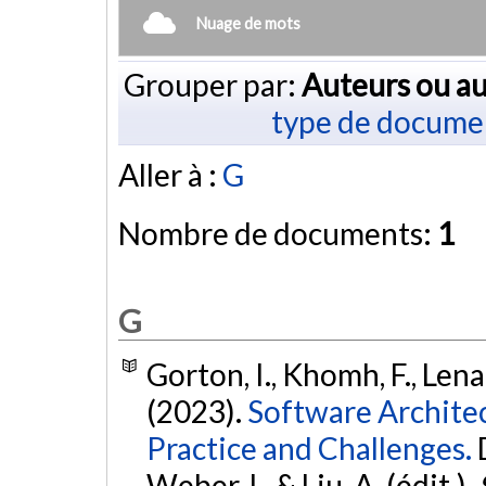
Nuage de mots
Grouper par:
Auteurs ou au
type de docume
Aller à :
G
Nombre de documents:
1
G
Gorton, I., Khomh, F., Lena
(2023).
Software Architec
Practice and Challenges.
Weber, I., & Liu, A. (édit.),