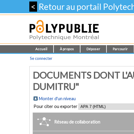
<
Retour au portail Polyte
Accueil
À propos
Déposer
Parcourir
Se connecter
DOCUMENTS DONT L'A
DUMITRU"
Monter d'un niveau
Pour citer ou exporter
Réseau de collaboration