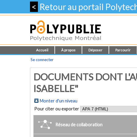
<
Retour au portail Polyte
Accueil
À propos
Déposer
Parcourir
Se connecter
DOCUMENTS DONT L'AU
ISABELLE"
Monter d'un niveau
Pour citer ou exporter
Réseau de collaboration