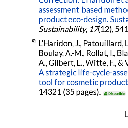
assessment-based method
product eco-design. Susta
Sustainability
,
17
(12), 54
L’Haridon, J., Patouillard, 
Boulay, A.-M., Rollat, I., B
A., Gilbert, L., Witte, F.,
A strategic life-cycle-a
tool for cosmetic product
14321 (35 pages).
Disponible
L