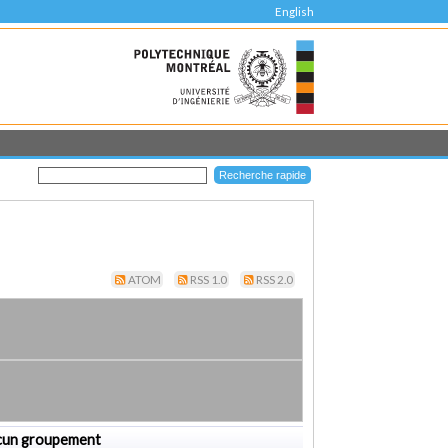
English
ATOM
RSS 1.0
RSS 2.0
cun groupement