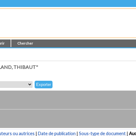
rir
Chercher
LAND, THIBAUT"
teurs ou autrices
|
Date de publication
|
Sous-type de document
|
Au