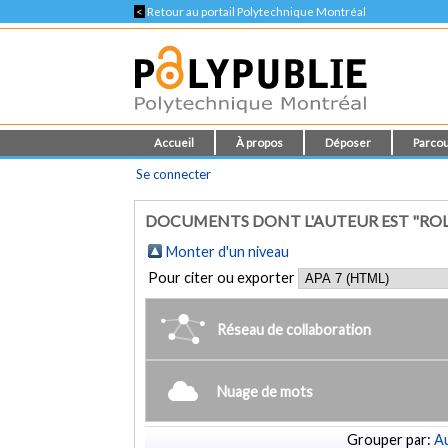
<
Retour au portail Polytechnique Montréal
Accueil
À propos
Déposer
Parcou
Se connecter
DOCUMENTS DONT L'AUTEUR EST "RO
Monter d'un niveau
Pour citer ou exporter
Réseau de collaboration
Nuage de mots
Grouper par:
Au