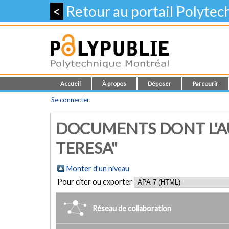
<
Retour au portail Polyte
Accueil
À propos
Déposer
Parcourir
Se connecter
DOCUMENTS DONT L'AU
TERESA"
Monter d'un niveau
Pour citer ou exporter
Réseau de collaboration