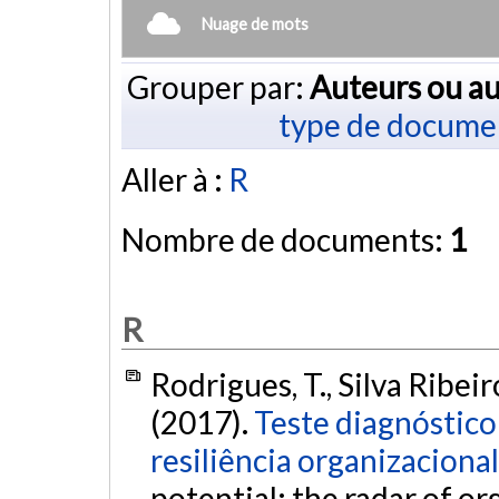
Nuage de mots
Grouper par:
Auteurs ou au
type de docume
Aller à :
R
Nombre de documents:
1
R
Rodrigues, T., Silva Ribeir
(2017).
Teste diagnóstico 
resiliência organizacional
potential: the radar of or