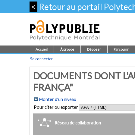
<
Retour au portail Polyte
Accueil
À propos
Déposer
Parcourir
Se connecter
DOCUMENTS DONT L'AU
FRANÇA"
Monter d'un niveau
Pour citer ou exporter
Réseau de collaboration