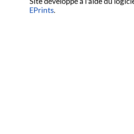
Site développé à l'aide du logicie
EPrints
.