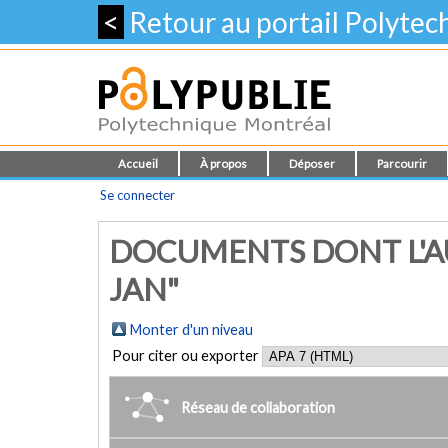
<
Retour au portail Polyte
Accueil
À propos
Déposer
Parcourir
Se connecter
DOCUMENTS DONT L'A
JAN"
Monter d'un niveau
Pour citer ou exporter
Réseau de collaboration