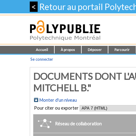
<
Retour au portail Polyte
Accueil
À propos
Déposer
Parcourir
Se connecter
DOCUMENTS DONT L'A
MITCHELL B."
Monter d'un niveau
Pour citer ou exporter
Réseau de collaboration