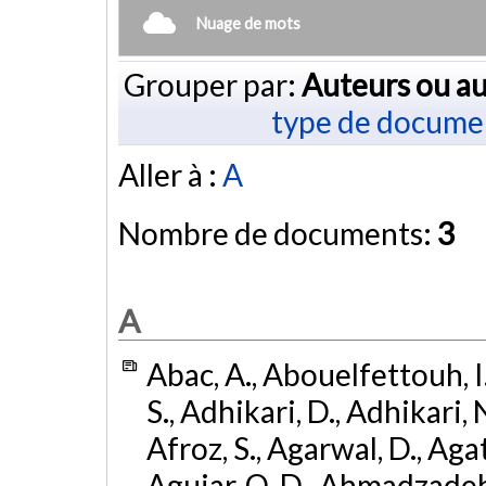
Nuage de mots
Grouper par:
Auteurs ou au
type de docume
Aller à :
A
Nombre de documents:
3
A
Abac, A., Abouelfettouh, I.
S., Adhikari, D., Adhikari, N
Afroz, S., Agarwal, D., Ag
Aguiar, O. D., Ahmadzadeh, S.