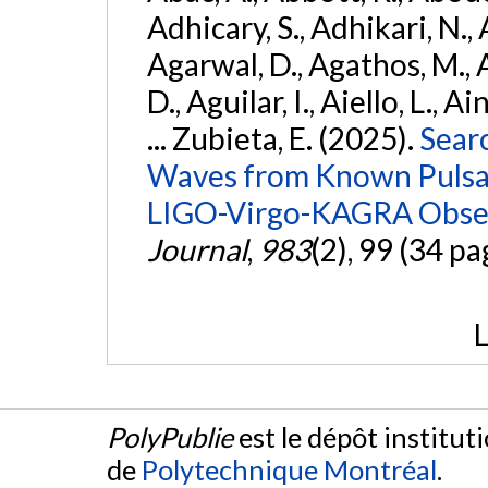
Adhicary, S., Adhikari, N., 
Agarwal, D., Agathos, M.,
D., Aguilar, I., Aiello, L., Ai
... Zubieta, E. (2025).
Sear
Waves from Known Pulsars
LIGO-Virgo-KAGRA Obser
Journal
,
983
(2), 99 (34 pa
L
PolyPublie
est le dépôt institut
de
Polytechnique Montréal
.