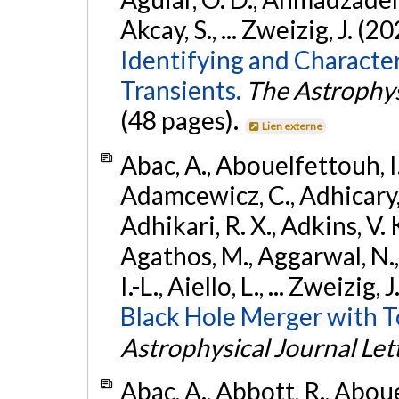
Akcay, S., ... Zweizig, J. (2
Identifying and Characte
Transients.
The Astrophys
(48 pages).
Lien externe
Abac, A., Abouelfettouh, I.,
Adamcewicz, C., Adhicary, S
Adhikari, R. X., Adkins, V. 
Agathos, M., Aggarwal, N.,
I.-L., Aiello, L., ... Zweizig,
Black Hole Merger with 
Astrophysical Journal Let
Abac, A., Abbott, R., Abouel