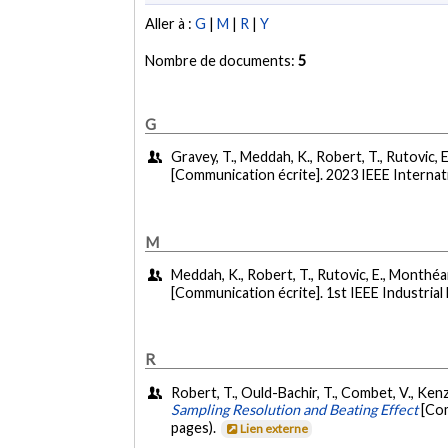
Aller à :
G
|
M
|
R
|
Y
Nombre de documents:
5
G
Gravey, T., Meddah, K., Robert, T., Rutovic, 
[Communication écrite]. 2023 IEEE Internat
M
Meddah, K., Robert, T., Rutovic, E., Monthéar
[Communication écrite]. 1st IEEE Industria
R
Robert, T., Ould-Bachir, T., Combet, V., Ken
Sampling Resolution and Beating Effect
[Com
pages).
Lien externe