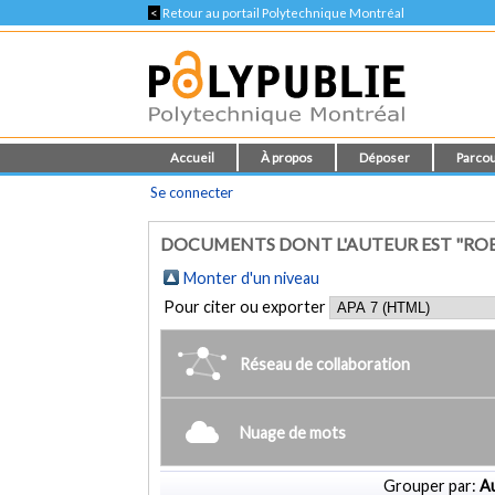
<
Retour au portail Polytechnique Montréal
Accueil
À propos
Déposer
Parcou
Se connecter
DOCUMENTS DONT L'AUTEUR EST "ROB
Monter d'un niveau
Pour citer ou exporter
Réseau de collaboration
Nuage de mots
Grouper par:
Au