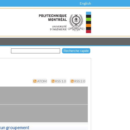
English
ATOM
RSS 1.0
RSS 2.0
cun groupement