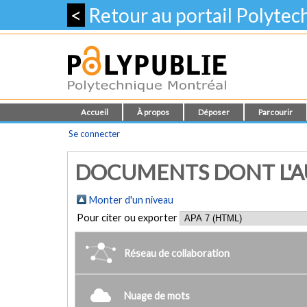
<
Retour au portail Polyte
Accueil
À propos
Déposer
Parcourir
Se connecter
DOCUMENTS DONT L'AU
Monter d'un niveau
Pour citer ou exporter
Réseau de collaboration
Nuage de mots