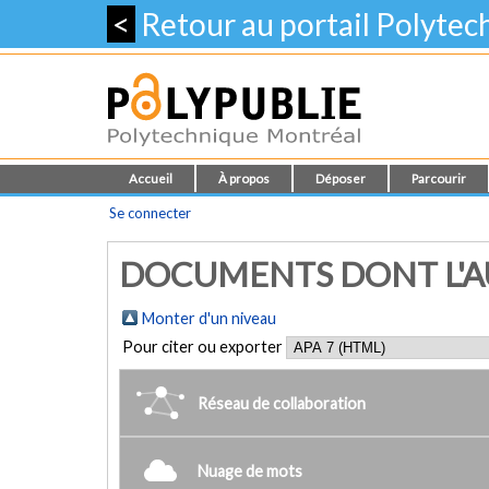
<
Retour au portail Polyte
Accueil
À propos
Déposer
Parcourir
Se connecter
DOCUMENTS DONT L'AUT
Monter d'un niveau
Pour citer ou exporter
Réseau de collaboration
Nuage de mots