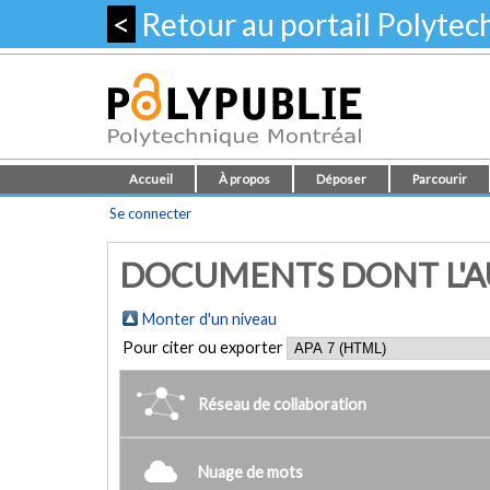
<
Retour au portail Polyte
Accueil
À propos
Déposer
Parcourir
Se connecter
DOCUMENTS DONT L'AUT
Monter d'un niveau
Pour citer ou exporter
Réseau de collaboration
Nuage de mots