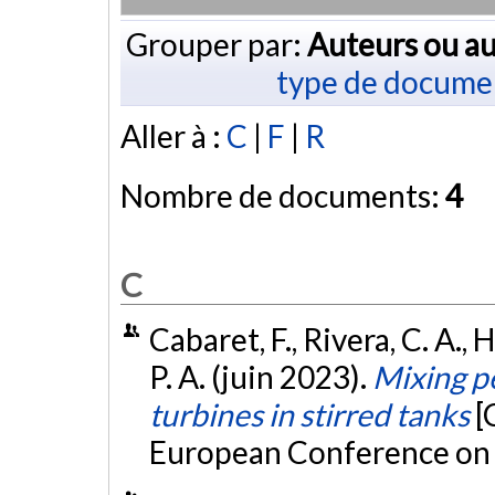
Grouper par:
Auteurs ou au
type de docume
Aller à :
C
|
F
|
R
Nombre de documents:
4
C
Cabaret, F., Rivera, C. A., 
P. A. (juin 2023).
Mixing p
turbines in stirred tanks
[
European Conference on M