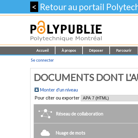
<
Retour au portail Polyte
Accueil
À propos
Déposer
Parcourir
Se connecter
DOCUMENTS DONT L'AU
Monter d'un niveau
Pour citer ou exporter
Réseau de collaboration
Nuage de mots