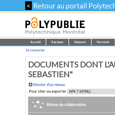
<
Retour au portail Polyte
Accueil
À propos
Déposer
Parcourir
Se connecter
DOCUMENTS DONT L'AU
SEBASTIEN"
Monter d'un niveau
Pour citer ou exporter
Réseau de collaboration