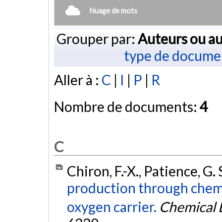
Nuage de mots
Grouper par:
Auteurs ou au
type de docume
Aller à :
C
|
I
|
P
|
R
Nombre de documents:
4
C
Chiron, F.-X., Patience, G. S
production through chemi
oxygen carrier.
Chemical 