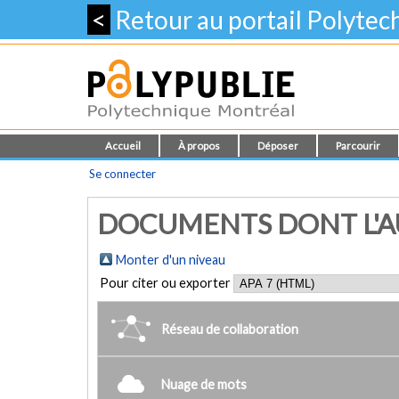
<
Retour au portail Polyte
Accueil
À propos
Déposer
Parcourir
Se connecter
DOCUMENTS DONT L'AU
Monter d'un niveau
Pour citer ou exporter
Réseau de collaboration
Nuage de mots