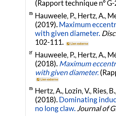
(Rapport technique n° G
Hauweele, P., Hertz, A., Mel
(2019).
Maximum eccentric
with given diameter.
Disc
102-111.
Lien externe
Hauweele, P., Hertz, A., Mél
(2018).
Maximum eccentric
with given diameter.
(Rap
Lien externe
Hertz, A., Lozin, V., Ries, 
(2018).
Dominating induc
no long claw.
Journal of 