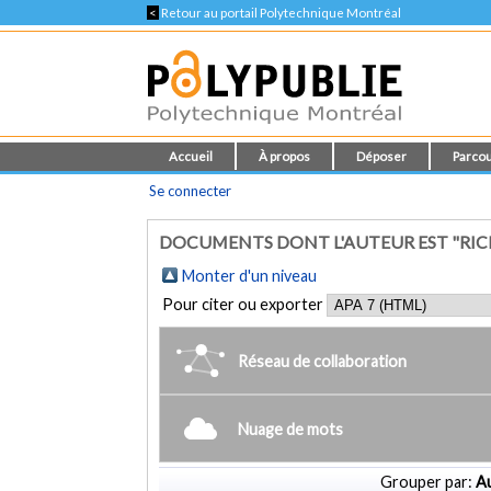
<
Retour au portail Polytechnique Montréal
Accueil
À propos
Déposer
Parcou
Se connecter
DOCUMENTS DONT L'AUTEUR EST "RIC
Monter d'un niveau
Pour citer ou exporter
Réseau de collaboration
Nuage de mots
Grouper par:
Au