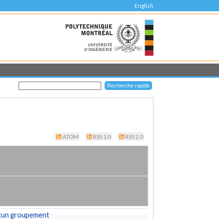
English
ATOM
RSS 1.0
RSS 2.0
cun groupement