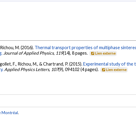
 & Richou, M. (2016).
Thermal transport properties of multiphase sintere
g.
Journal of Applied Physics
,
119
(14), 8 pages.
Lien externe
Rigollet, F., Richou, M., & Chartrand, P. (2015).
Experimental study of the 
y.
Applied Physics Letters
,
107
(9), 094102 (4 pages).
Lien externe
e Montréal
.