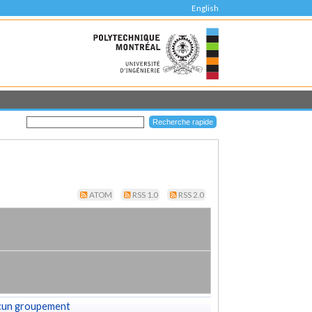
English
ATOM
RSS 1.0
RSS 2.0
cun groupement