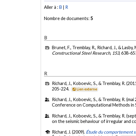
Aller à :
B
|
R
Nombre de documents:
5
B
Brunet, F., Tremblay, R., Richard, J., & Lasby,
Constructional Steel Research
,
153
, 638-65
R
Richard, J., Koboevic, S., & Tremblay, R. (201
205-224.
Lien externe
Richard, J., Koboevic, S., & Tremblay, R. (mai
Conference on Computational Methods in 
Richard, J., Koboevic, S., & Tremblay, R. (s
on the seismic behaviour of irregular and co
Richard, J. (2009).
Étude du comportement sis