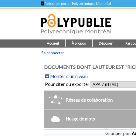
<
Retour au portail Polytechnique Montréal
Accueil
À propos
Déposer
Parcou
Se connecter
DOCUMENTS DONT L'AUTEUR EST "RIC
Monter d'un niveau
Pour citer ou exporter
Réseau de collaboration
Nuage de mots
Grouper par:
Au