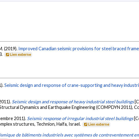
 M. (2019).
Improved Canadian seismic provisions for steel braced frames
3.
Lien externe
1).
Seismic design and response of crane-supporting and heavy industria
 2011).
Seismic design and response of heavy industrial steel buildings
[C
Structural Dynamics and Earthquake Engineering (COMPDYN 2011), Co
eptembre 2011).
Seismic response of irregular industrial steel buildings
[C
mplex structures, Technion, Haifa, Israel.
Lien externe
mique de bâtiments industriels avec systèmes de contreventement en ac