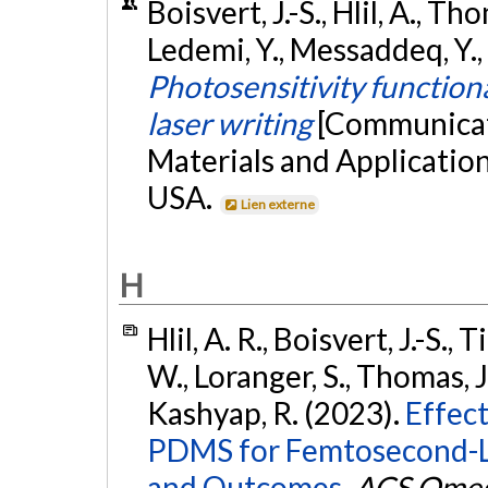
Boisvert, J.-S., Hlil, A., Th
Ledemi, Y., Messaddeq, Y., 
Photosensitivity functio
laser writing
[Communicati
Materials and Applicati
USA.
Lien externe
H
Hlil, A. R., Boisvert, J.-S., 
W., Loranger, S., Thomas, J
Kashyap, R. (2023).
Effect
PDMS for Femtosecond-La
and Outcomes.
ACS Ome