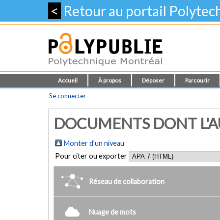
<
Retour au portail Polyte
Accueil
À propos
Déposer
Parcourir
Se connecter
DOCUMENTS DONT L'AUT
Monter d'un niveau
Pour citer ou exporter
Réseau de collaboration
Nuage de mots