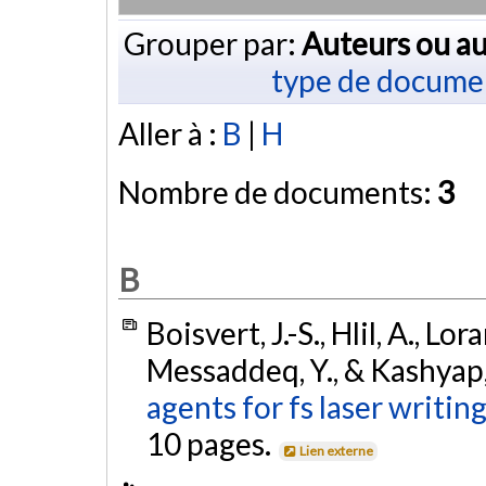
Grouper par:
Auteurs ou au
type de docume
Aller à :
B
|
H
Nombre de documents:
3
B
Boisvert, J.-S., Hlil, A., Lor
Messaddeq, Y., & Kashyap,
agents for fs laser writin
10 pages.
Lien externe