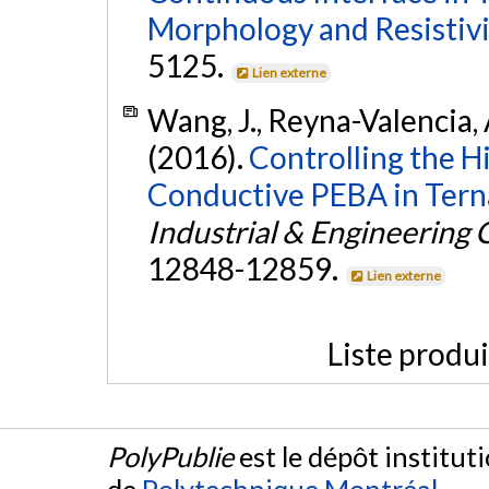
Morphology and Resistivi
5125.
Lien externe
Wang, J., Reyna-Valencia, A
(2016).
Controlling the Hi
Conductive PEBA in Tern
Industrial & Engineering
12848-12859.
Lien externe
Liste produ
PolyPublie
est le dépôt institut
de
Polytechnique Montréal
.