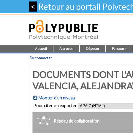
<
Retour au portail Polyte
Accueil
À propos
Déposer
Parcourir
Se connecter
DOCUMENTS DONT L'A
VALENCIA, ALEJANDRA
Monter d'un niveau
Pour citer ou exporter
Réseau de collaboration