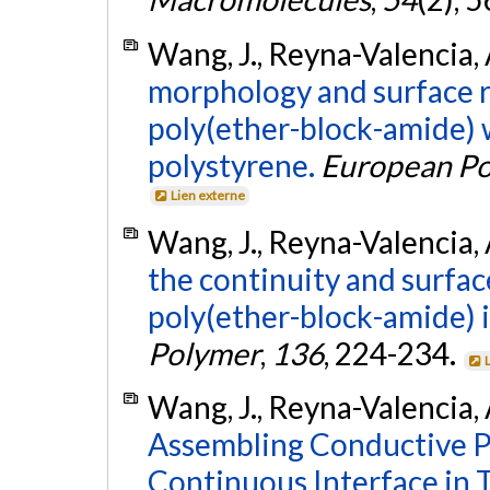
Wang, J., Reyna-Valencia, A
morphology and surface re
poly(ether-block-amide) 
polystyrene.
European Po
Lien externe
Wang, J., Reyna-Valencia, A
the continuity and surfac
poly(ether-block-amide) i
Polymer
,
136
, 224-234.
Wang, J., Reyna-Valencia, A
Assembling Conductive 
Continuous Interface in 