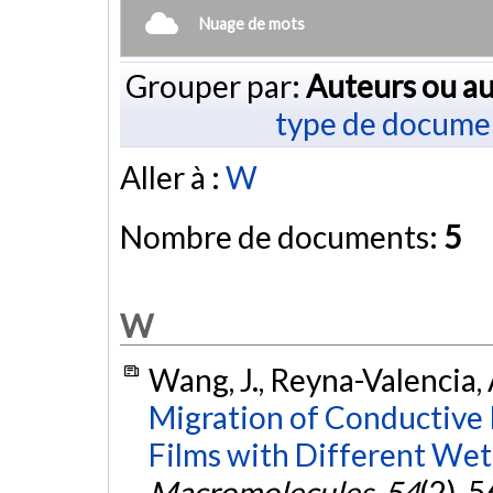
Nuage de mots
Grouper par:
Auteurs ou au
type de docume
Aller à :
W
Nombre de documents:
5
W
Wang, J., Reyna-Valencia, A
Migration of Conductive
Films with Different Wet
Macromolecules
,
54
(2), 