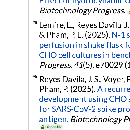
Effect of hydrodynamic c
Biotechnology Progress
.
Lemire, L., Reyes Davila, J.
& Pham, P. L. (2025).
N‐1 
perfusion in shake flask f
CHO cell cultures in benc
Progress
,
41
(5), e70029 (
Reyes Davila, J. S., Voyer, 
Pham, P. (2025).
A recurre
development using CHO st
for SARS‐CoV‐2 spike pro
antigen.
Biotechnology P
Disponible