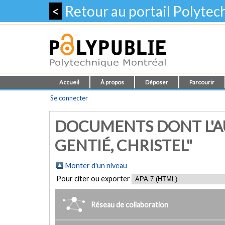
<
Retour au portail Polyte
Accueil
À propos
Déposer
Parcourir
Se connecter
DOCUMENTS DONT L'A
GENTIÉ, CHRISTEL"
Monter d'un niveau
Pour citer ou exporter
Réseau de collaboration