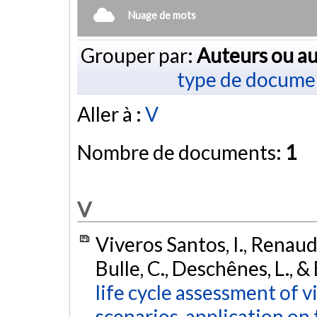
Nuage de mots
Grouper par:
Auteurs ou au
type de docume
Aller à :
V
Nombre de documents:
1
V
Viveros Santos, I., Renaud-
Bulle, C., Deschênes, L., &
life cycle assessment of 
scenarios, application on 