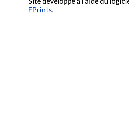
Site développé à l'aide du logicie
EPrints
.