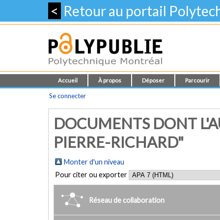
<
Retour au portail Polyte
Accueil
À propos
Déposer
Parcourir
Se connecter
DOCUMENTS DONT L'A
PIERRE-RICHARD"
Monter d'un niveau
Pour citer ou exporter
Réseau de collaboration