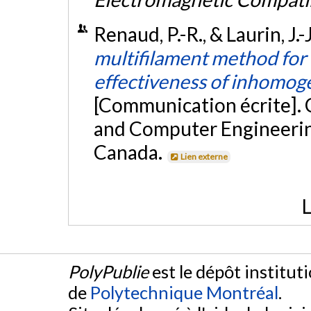
Renaud, P.-R., & Laurin, J
multifilament method for c
effectiveness of inhomog
[Communication écrite]. 
and Computer Engineerin
Canada.
Lien externe
L
PolyPublie
est le dépôt institut
de
Polytechnique Montréal
.