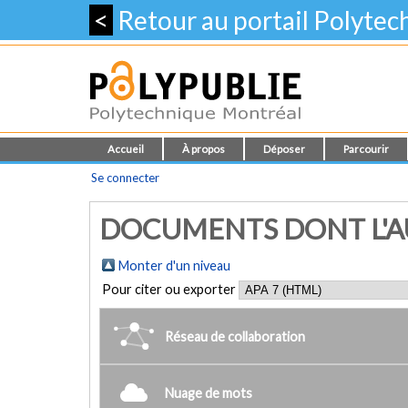
<
Retour au portail Polyte
Accueil
À propos
Déposer
Parcourir
Se connecter
DOCUMENTS DONT L'AU
Monter d'un niveau
Pour citer ou exporter
Réseau de collaboration
Nuage de mots