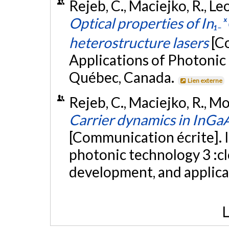
Rejeb, C., Maciejko, R., Leo
Optical properties of In₁
heterostructure lasers
[C
Applications of Photonic
Québec, Canada.
Lien externe
Rejeb, C., Maciejko, R., Mor
Carrier dynamics in InGa
[Communication écrite]. I
photonic technology 3 :c
development, and applic
L