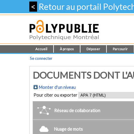
<
Retour au portail Polyte
Accueil
À propos
Déposer
Parcourir
Se connecter
DOCUMENTS DONT L'AUT
Monter d'un niveau
Pour citer ou exporter
Réseau de collaboration
Nuage de mots