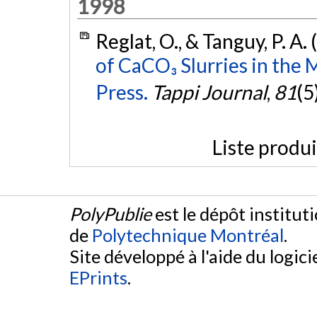
1998
Reglat, O., & Tanguy, P. A.
of CaCO₃ Slurries in the 
Press.
Tappi Journal
,
81
(5
Liste produ
PolyPublie
est le dépôt institut
de
Polytechnique Montréal
.
Site développé à l'aide du logicie
EPrints
.