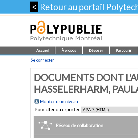
<
Retour au portail Polyte
Accueil
À propos
Déposer
Parcourir
Se connecter
DOCUMENTS DONT L'A
HASSELERHARM, PAULA 
Monter d'un niveau
Pour citer ou exporter
Réseau de collaboration