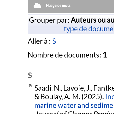
Nuage de mots
Grouper par:
Auteurs ou au
type de docume
Aller à :
S
Nombre de documents:
1
S
Saadi, N., Lavoie, J., Fant
& Boulay, A.-M. (2025).
In
marine water and sediment
Journal of Cleaner Produ