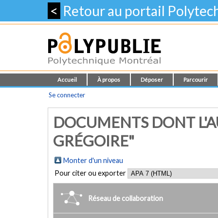
<
Retour au portail Polyte
Accueil
À propos
Déposer
Parcourir
Se connecter
DOCUMENTS DONT L'AU
GRÉGOIRE"
Monter d'un niveau
Pour citer ou exporter
Réseau de collaboration