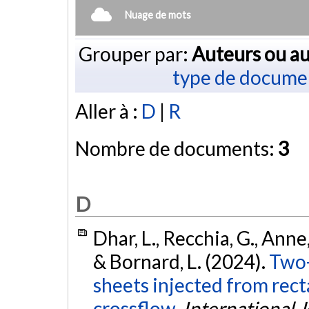
Nuage de mots
Grouper par:
Auteurs ou au
type de docume
Aller à :
D
|
R
Nombre de documents:
3
D
Dhar, L., Recchia, G., Anne, 
& Bornard, L. (2024).
Two-
sheets injected from recta
crossflow.
International 