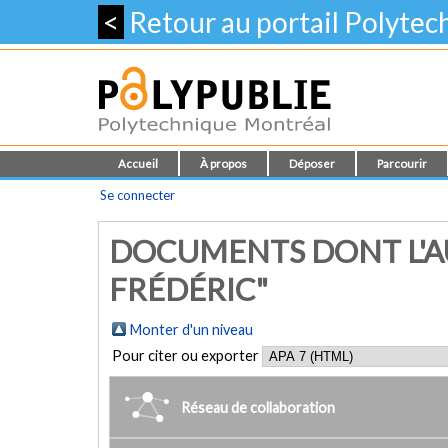
<
Retour au portail Polyte
Accueil
À propos
Déposer
Parcourir
Se connecter
DOCUMENTS DONT L'AU
FRÉDÉRIC"
Monter d'un niveau
Pour citer ou exporter
Réseau de collaboration