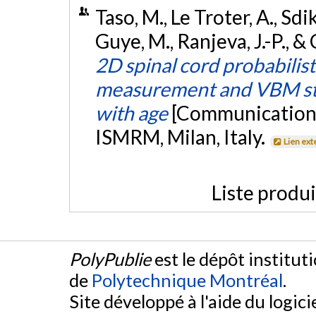
Taso, M., Le Troter, A., Sdi
Guye, M., Ranjeva, J.-P., & 
2D spinal cord probabilisti
measurement and VBM stu
with age
[Communication 
ISMRM, Milan, Italy.
Lien ext
Liste produ
PolyPublie
est le dépôt institut
de
Polytechnique Montréal
.
Site développé à l'aide du logicie