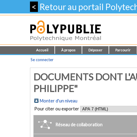
<
Retour au portail Polyte
Accueil
À propos
Déposer
Parcourir
Se connecter
DOCUMENTS DONT L'AU
PHILIPPE"
Monter d'un niveau
Pour citer ou exporter
Réseau de collaboration