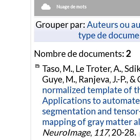
Nuage de mots
Grouper par:
Auteurs ou au
type de docume
Nombre de documents:
2
Taso, M., Le Troter, A., Sdi
Guye, M., Ranjeva, J.-P., & 
normalized template of t
Applications to automate
segmentation and tenso
mapping of gray matter al
NeuroImage
,
117
, 20-28.