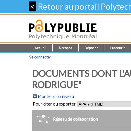
<
Retour au portail Polyte
Accueil
À propos
Déposer
Parcourir
Se connecter
DOCUMENTS DONT L'AU
RODRIGUE"
Monter d'un niveau
Pour citer ou exporter
Réseau de collaboration