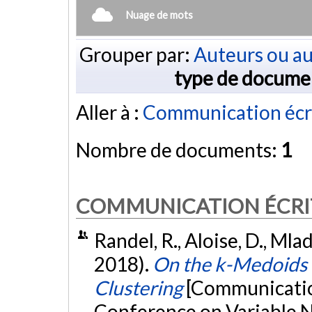
Nuage de mots
Grouper par:
Auteurs ou au
type de docume
Aller à :
Communication écr
Nombre de documents:
1
COMMUNICATION ÉCRI
Randel, R., Aloise, D., Mla
2018).
On the k-Medoids 
Clustering
[Communication
Conference on Variable 