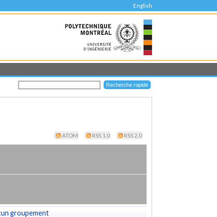
English
ATOM
RSS 1.0
RSS 2.0
cun groupement