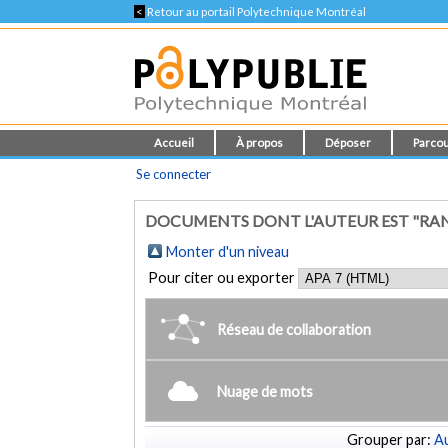
<
Retour au portail Polytechnique Montréal
Accueil
À propos
Déposer
Parcou
Se connecter
DOCUMENTS DONT L'AUTEUR EST "RAND
Monter d'un niveau
Pour citer ou exporter
Réseau de collaboration
Nuage de mots
Grouper par:
Au