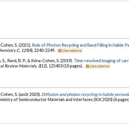
e
a-Cohen, S. (2021).
Role of Photon Recycling and Band Filling in Halid
Chemistry C
,
125
(4), 2240-2249.
Lien externe
, S., Rand, B. P., & Kéna-Cohen, S. (2019).
Time-resolved imaging of carri
al Review Materials
,
3
(12), 125403 (10 pages).
Lien externe
a-Cohen, S. (août 2020).
Diffusion and photon recycling in halide perovsk
emistry of Semiconductor Materials and Interfaces (XIX 2020) (6 pages