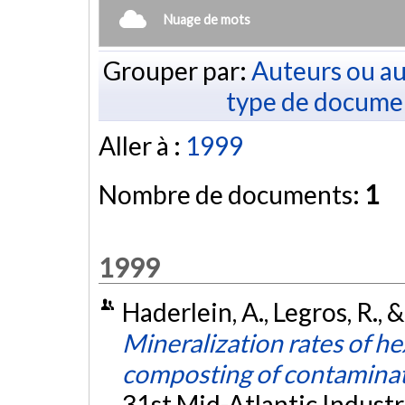
Nuage de mots
Grouper par:
Auteurs ou au
type de docume
Aller à :
1999
Nombre de documents:
1
1999
Haderlein, A., Legros, R., 
Mineralization rates of h
composting of contaminat
31st Mid-Atlantic Indust