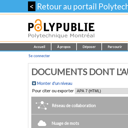
<
Retour au portail Polyte
Accueil
À propos
Déposer
Parcourir
Se connecter
DOCUMENTS DONT L'A
Monter d'un niveau
Pour citer ou exporter
Réseau de collaboration
Nuage de mots