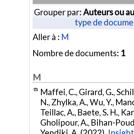
Grouper par:
Auteurs ou au
type de docume
Aller à :
M
Nombre de documents:
1
M
Maffei, C., Girard, G., Schi
N., Zhylka, A., Wu, Y., Manc
Teillac, A., Baete, S. H., Kar
Gholipour, A., Bihan-Poudec,
Yendiki, A. (2022).
Insight