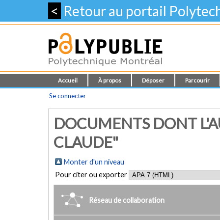
<
Retour au portail Polyte
Accueil
À propos
Déposer
Parcourir
Se connecter
DOCUMENTS DONT L'AU
CLAUDE"
Monter d'un niveau
Pour citer ou exporter
Réseau de collaboration