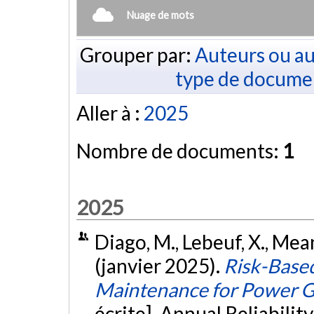
Nuage de mots
Grouper par:
Auteurs ou au
type de docume
Aller à :
2025
Nombre de documents:
1
2025
Diago, M., Lebeuf, X., Meang
(janvier 2025).
Risk-Based
Maintenance for Power G
écrite]. Annual Reliabili