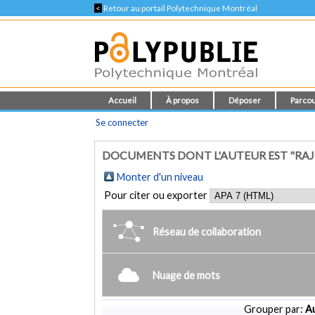
<
Retour au portail Polytechnique Montréal
Accueil
À propos
Déposer
Parcou
Se connecter
DOCUMENTS DONT L'AUTEUR EST "RA
Monter d'un niveau
Pour citer ou exporter
Réseau de collaboration
Nuage de mots
Grouper par:
Au