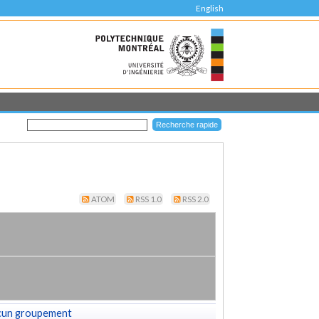
English
ATOM
RSS 1.0
RSS 2.0
cun groupement