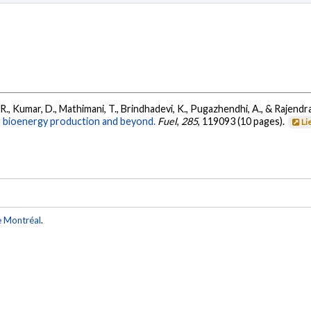
., Kumar, D., Mathimani, T., Brindhadevi, K., Pugazhendhi, A., & Rajendra
r bioenergy production and beyond.
Fuel
,
285
, 119093 (10 pages).
Li
e Montréal
.