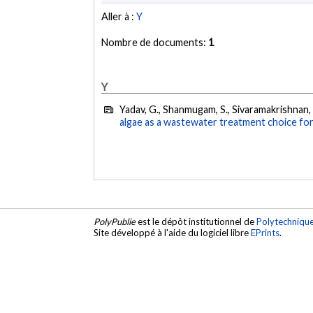
Aller à :
Y
Nombre de documents:
1
Y
Yadav, G., Shanmugam, S., Sivaramakrishnan, R
algae as a wastewater treatment choice fo
PolyPublie
est le dépôt institutionnel de
Polytechniqu
Site développé à l'aide du logiciel libre
EPrints
.