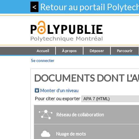
<
Retour au portail Polyte
Accueil
À propos
Déposer
Parcourir
Se connecter
DOCUMENTS DONT L'AU
Monter d'un niveau
Pour citer ou exporter
Réseau de collaboration
Nuage de mots