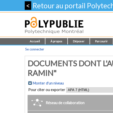
<
Retour au portail Polyte
Accueil
À propos
Déposer
Parcourir
Se connecter
DOCUMENTS DONT L'A
RAMIN"
Monter d'un niveau
Pour citer ou exporter
Réseau de collaboration