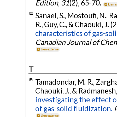
Edition
,
31
(2), 65-70.
Lien 
Sanaei, S., Mostoufi, N.,
R., Guy, C., & Chaouki, J. (
characteristics of gas-sol
Canadian Journal of Chem
Lien externe
T
Tamadondar, M. R., Zargham
Chaouki, J., & Radmanesh,
investigating the effect
of gas-solid fluidization.
Lien externe