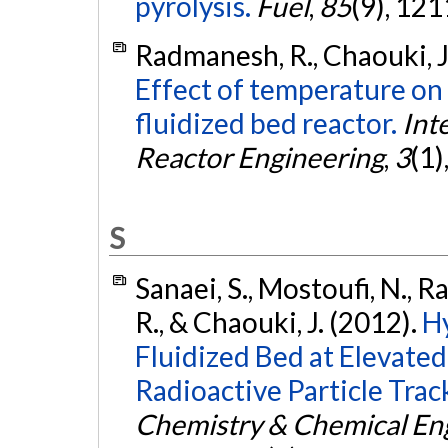
pyrolysis.
Fuel
,
85
(9), 12
Radmanesh, R., Chaouki, J.
Effect of temperature on 
fluidized bed reactor.
Int
Reactor Engineering
,
3
(1)
S
Sanaei, S., Mostoufi, N.,
R., & Chaouki, J. (2012).
H
Fluidized Bed at Elevate
Radioactive Particle Tra
Chemistry & Chemical Eng