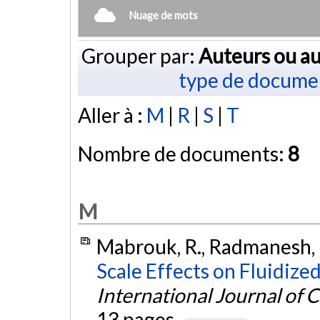
Nuage de mots
Grouper par:
Auteurs ou au
type de docume
Aller à :
M
|
R
|
S
|
T
Nombre de documents:
8
M
Mabrouk, R., Radmanesh, R.
Scale Effects on Fluidiz
International Journal of 
13 pages.