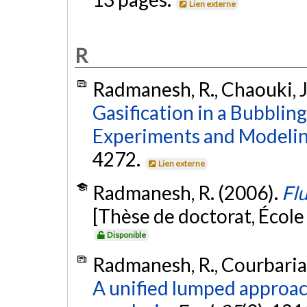
Lien externe
R
Radmanesh, R., Chaouki, J.
Gasification in a Bubblin
Experiments and Modelin
4272.
Lien externe
Radmanesh, R. (2006).
Flu
[Thèse de doctorat, Écol
Disponible
Radmanesh, R., Courbariaux
A unified lumped approac