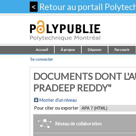
<
Retour au portail Polyte
Accueil
À propos
Déposer
Parcourir
Se connecter
DOCUMENTS DONT L'A
PRADEEP REDDY"
Monter d'un niveau
Pour citer ou exporter
Réseau de collaboration