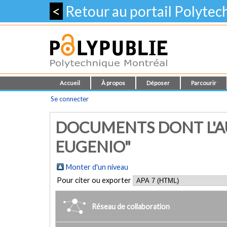
<
Retour au portail Polyte
Accueil
À propos
Déposer
Parcourir
Se connecter
DOCUMENTS DONT L'A
EUGENIO"
Monter d'un niveau
Pour citer ou exporter
Réseau de collaboration