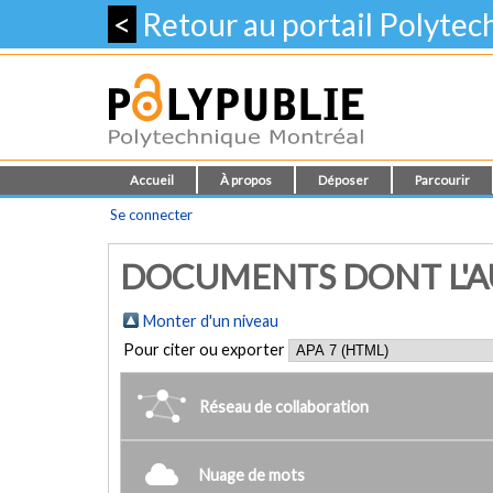
<
Retour au portail Polyte
Accueil
À propos
Déposer
Parcourir
Se connecter
DOCUMENTS DONT L'AUTE
Monter d'un niveau
Pour citer ou exporter
Réseau de collaboration
Nuage de mots