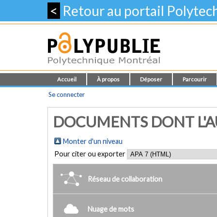
<
Retour au portail Polyte
Accueil
À propos
Déposer
Parcourir
Se connecter
DOCUMENTS DONT L'AU
Monter d'un niveau
Pour citer ou exporter
Réseau de collaboration
Nuage de mots