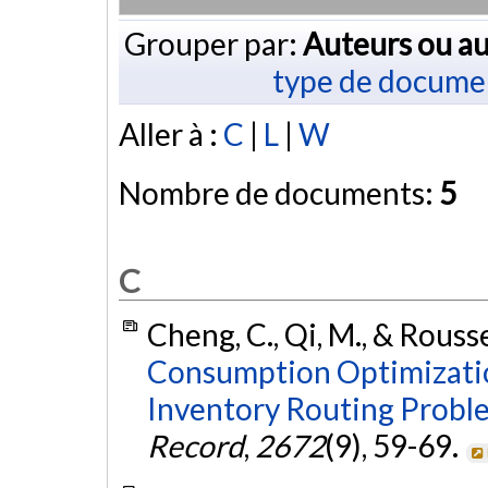
Grouper par:
Auteurs ou au
type de docume
Aller à :
C
|
L
|
W
Nombre de documents:
5
C
Cheng, C., Qi, M., & Rouss
Consumption Optimizatio
Inventory Routing Probl
Record
,
2672
(9), 59-69.