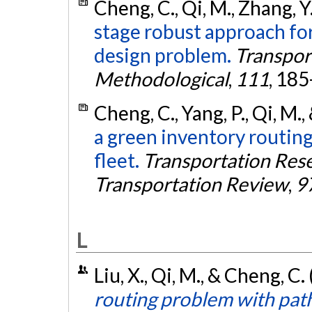
Cheng, C., Qi, M., Zhang, Y
stage robust approach for
design problem.
Transpor
Methodological
,
111
, 18
Cheng, C., Yang, P., Qi, M.
a green inventory routin
fleet.
Transportation Resea
Transportation Review
,
9
L
Liu, X., Qi, M., & Cheng, 
routing problem with path 