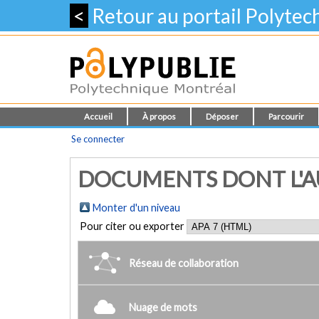
<
Retour au portail Polyte
Accueil
À propos
Déposer
Parcourir
Se connecter
DOCUMENTS DONT L'AU
Monter d'un niveau
Pour citer ou exporter
Réseau de collaboration
Nuage de mots