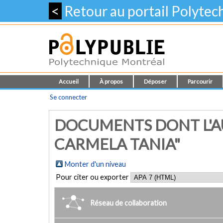
<
Retour au portail Polyte
Accueil
À propos
Déposer
Parcourir
Se connecter
DOCUMENTS DONT L'A
CARMELA TANIA"
Monter d'un niveau
Pour citer ou exporter
Réseau de collaboration