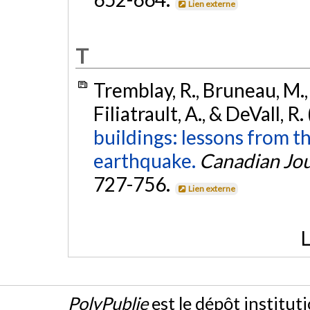
Lien externe
T
Tremblay, R., Bruneau, M., 
Filiatrault, A., & DeVall, R
buildings: lessons from
earthquake.
Canadian Jour
727-756.
Lien externe
L
PolyPublie
est le dépôt institut