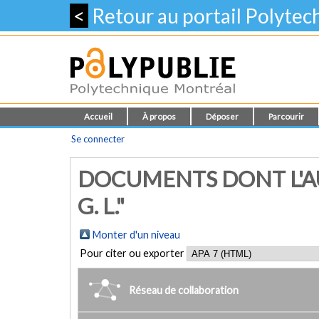
<
Retour au portail Polyte
Accueil
À propos
Déposer
Parcourir
Se connecter
DOCUMENTS DONT L'AU
G. L."
Monter d'un niveau
Pour citer ou exporter
Réseau de collaboration