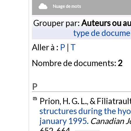
Nuage de mots
Grouper par:
Auteurs ou au
type de docume
Aller à :
P
|
T
Nombre de documents:
2
P
Prion, H. G. L., & Filiatraul
structures during the hy
january 1995.
Canadian Jo
652-664.