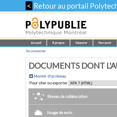
<
Retour au portail Polyte
Accueil
À propos
Déposer
Parcourir
Se connecter
DOCUMENTS DONT L'AUT
Monter d'un niveau
Pour citer ou exporter
Réseau de collaboration
Nuage de mots