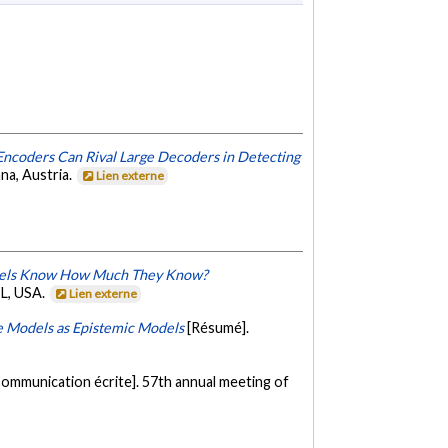
Encoders Can Rival Large Decoders in Detecting
na, Austria.
Lien externe
dels Know How Much They Know?
FL, USA.
Lien externe
ge Models as Epistemic Models
[Résumé].
Communication écrite]. 57th annual meeting of