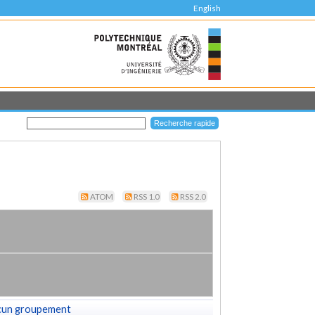
English
ATOM
RSS 1.0
RSS 2.0
cun groupement