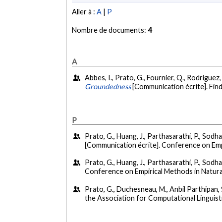
Aller à :
A
|
P
Nombre de documents:
4
A
Abbes, I., Prato, G., Fournier, Q., Rodriguez, 
Groundedness
[Communication écrite]. Find
P
Prato, G., Huang, J., Parthasarathi, P., Sodh
[Communication écrite]. Conference on Emp
Prato, G., Huang, J., Parthasarathi, P., Sodh
Conference on Empirical Methods in Natura
Prato, G., Duchesneau, M., Anbil Parthipan, S.
the Association for Computational Linguistic