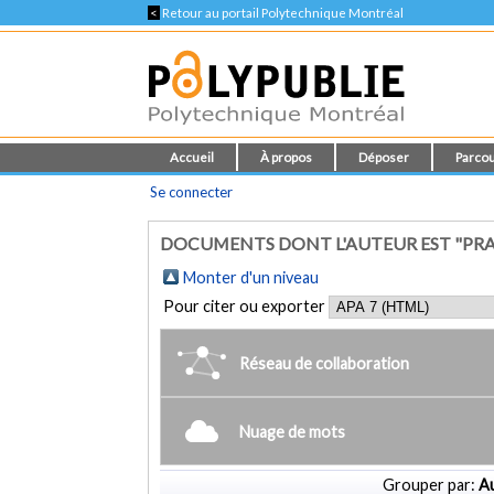
<
Retour au portail Polytechnique Montréal
Accueil
À propos
Déposer
Parcou
Se connecter
DOCUMENTS DONT L'AUTEUR EST "PRA
Monter d'un niveau
Pour citer ou exporter
Réseau de collaboration
Nuage de mots
Grouper par:
Au