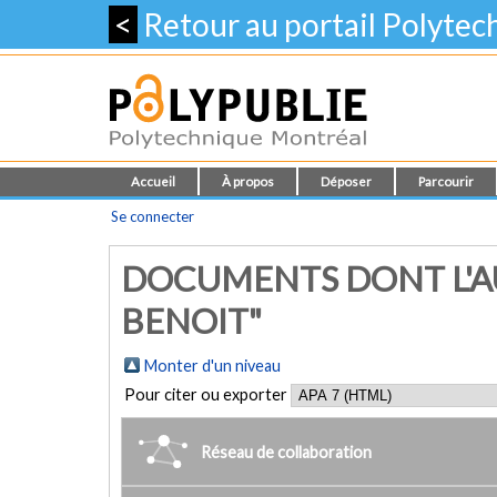
<
Retour au portail Polyte
Accueil
À propos
Déposer
Parcourir
Se connecter
DOCUMENTS DONT L'A
BENOIT"
Monter d'un niveau
Pour citer ou exporter
Réseau de collaboration