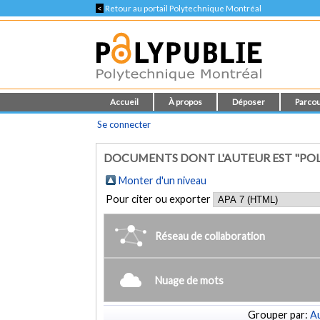
<
Retour au portail Polytechnique Montréal
Accueil
À propos
Déposer
Parcou
Se connecter
DOCUMENTS DONT L'AUTEUR EST "POLI
Monter d'un niveau
Pour citer ou exporter
Réseau de collaboration
Nuage de mots
Grouper par:
Au