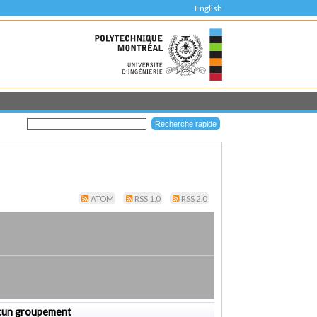
English
ATOM
RSS 1.0
RSS 2.0
cun groupement