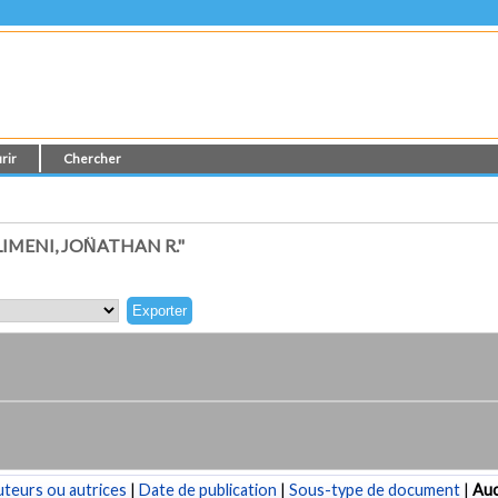
rir
Chercher
MENI, JON̈ATHAN R."
teurs ou autrices
|
Date de publication
|
Sous-type de document
|
Au