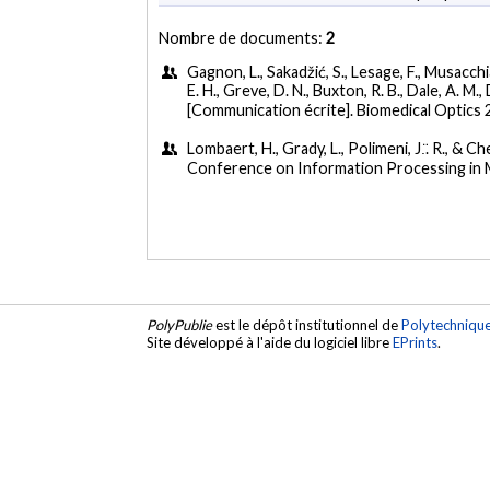
Nombre de documents:
2
Gagnon, L., Sakadžić, S., Lesage, F., Musacchia,
E. H., Greve, D. N., Buxton, R. B., Dale, A. M.,
[Communication écrite]. Biomedical Optics 
Lombaert, H., Grady, L., Polimeni, J.̈. R., & Che
Conference on Information Processing in M
PolyPublie
est le dépôt institutionnel de
Polytechniqu
Site développé à l'aide du logiciel libre
EPrints
.