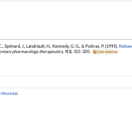
C., Spénard, J., Landriault, H., Kennedy, G. G., & Poitras, P. (1995).
Releas
entary pharmacology therapeutics
,
9
(3), 315-320.
Lien externe
e Montréal
.