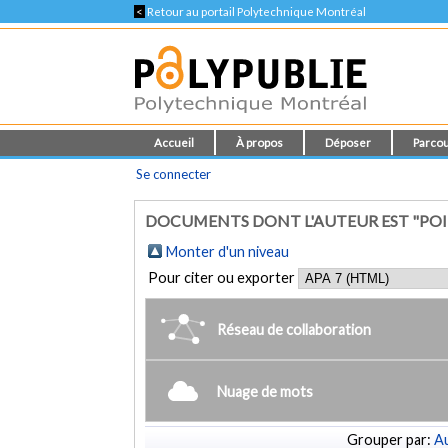
<
Retour au portail Polytechnique Montréal
Accueil
À propos
Déposer
Parcou
Se connecter
DOCUMENTS DONT L'AUTEUR EST "POITR
Monter d'un niveau
Pour citer ou exporter
Réseau de collaboration
Nuage de mots
Grouper par:
Au