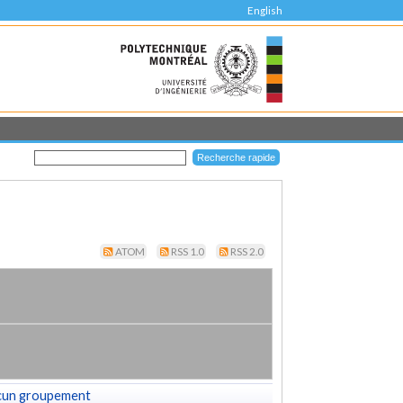
English
ATOM
RSS 1.0
RSS 2.0
cun groupement