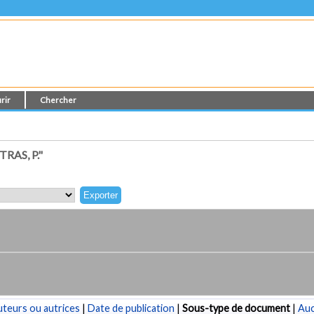
rir
Chercher
AS, P."
teurs ou autrices
|
Date de publication
|
Sous-type de document
|
Au